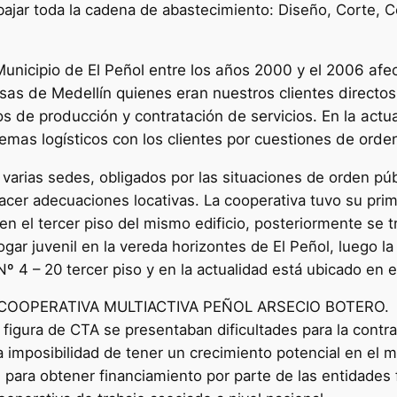
bajar toda la cadena de abastecimiento: Diseño, Corte, C
 Municipio de El Peñol entre los años 2000 y el 2006 af
sas de Medellín quienes eran nuestros clientes directo
s de producción y contratación de servicios. En la actu
mas logísticos con los clientes por cuestiones de orden
 varias sedes, obligados por las situaciones de orden pú
acer adecuaciones locativas. La cooperativa tuvo su prim
n el tercer piso del mismo edificio, posteriormente se tr
ogar juvenil en la vereda horizontes de El Peñol, luego 
 Nº 4 – 20 tercer piso y en la actualidad está ubicado en e
e la COOPERATIVA MULTIACTIVA PEÑOL ARSECIO BOTERO. 
 figura de CTA se presentaban dificultades para la contra
a imposibilidad de tener un crecimiento potencial en el 
s para obtener financiamiento por parte de las entidades